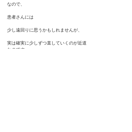
なので、
患者さんには
少し遠回りに思うかもしれませんが、
実は確実に少しずつ直していくのが近道
なのです。
急性のケガでもないのに、
激しい痛みがいきなり出るということは
ありません。
身体は何らかのサインを出しているはず
です。