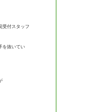
院受付スタッフ
手を抜いてい
」
が