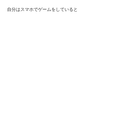
自分はスマホでゲームをしていると
子は『何だかな～(´・ω・`)』と
なってしまいます。
我が家もそうでした。
なので、
自分の行動から変えていきました。
じゃないと子供の行動も変わないからで
す。
『人を変えたければ、まずは自分から』
です。