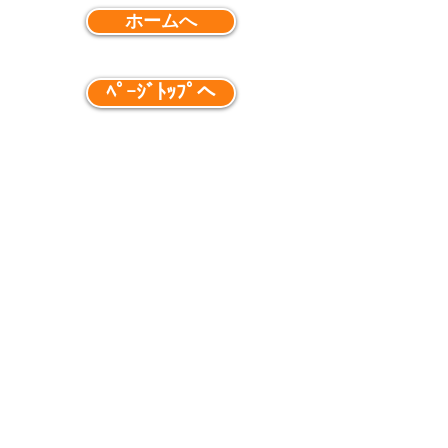
ホームへ
ﾍﾟｰｼﾞﾄｯﾌﾟへ
《たかの森接骨院》
埼玉県ふじみ野市鶴ヶ岡4-1-34 1階
TEL：049-262-7030