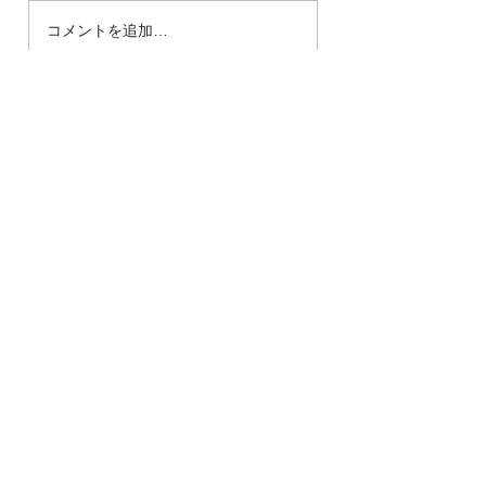
院内（外？）改革推進中
あえて、症状は
コメントを追加…
｜院長ブログ｜たかの森
ない｜院長ブロ
接骨院
の森接骨院
《たかの森接骨院》
埼玉県ふじみ野市鶴ヶ岡4-1-34 1階
TEL：049-262-7030
mail：tarks27@gmail.com
URL：https://www.takanomori.net