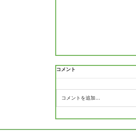
コメント
コメントを追加…
コロナウイルス対策中につき
｜院長ブログ｜たかの森接骨
院