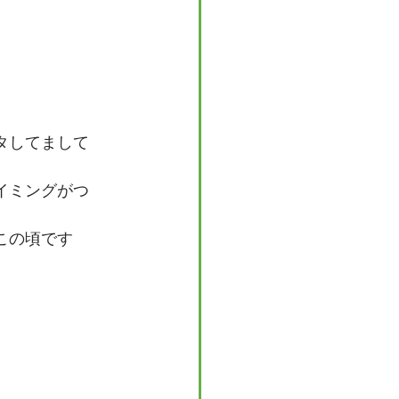
タしてまして
イミングがつ
この頃です