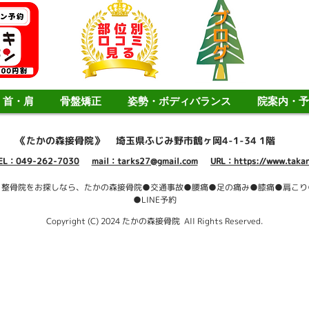
首・肩
骨盤矯正
姿勢・ボディバランス
院案内・予
《たかの森接骨院》
埼玉県ふじみ野市鶴ヶ岡4-1-34 1階
EL：049-262-7030
mail：tarks27@gmail.com
URL：https://www.takan
・整骨院をお探しなら、たかの森接骨院●交通事故●腰痛●足の痛み●膝痛●肩こり
●LINE予約
Copyright (C) 2024 たかの森接骨院 All Rights Reserved.