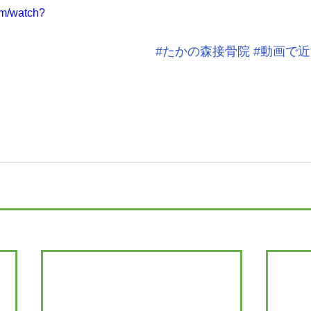
om/watch?
#たかの森接骨院
#動画で