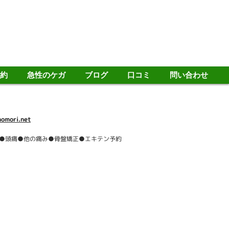
約
急性のケガ
ブログ
口コミ
問い合わせ
omori.net
●頭痛●他の痛み●骨盤矯正●エキテン予約