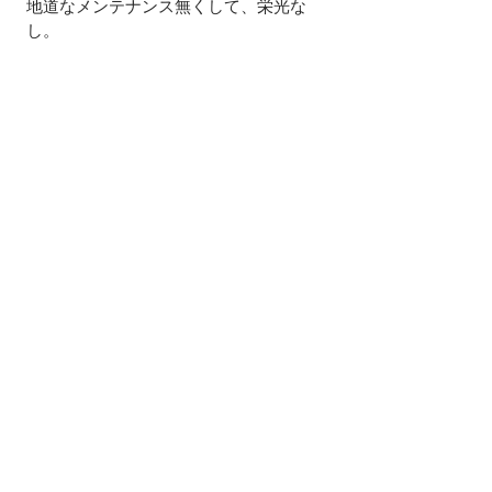
地道なメンテナンス無くして、栄光な
し。
院長イトー
では、また次回('◇')ゞ
#肘痛
#野球
院長ブログ
すべて表示
最新記事