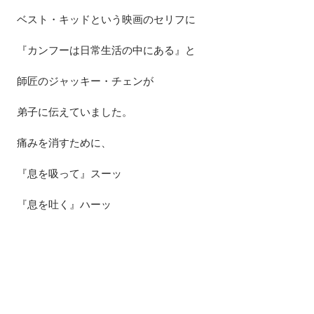
ベスト・キッドという映画のセリフに
『カンフーは日常生活の中にある』と
師匠のジャッキー・チェンが
弟子に伝えていました。
痛みを消すために、
『息を吸って』スーッ
『息を吐く』ハーッ
これ、
痛みを消す最初の一歩なり(=ﾟωﾟ)ﾉ
では、
また次回(^_^)/~