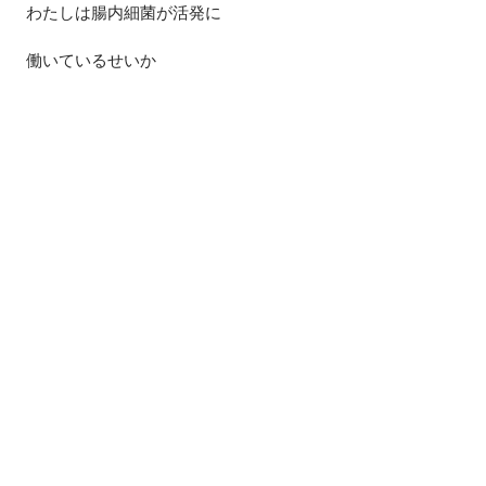
わたしは腸内細菌が活発に
働いているせいか
排便の量が多めだと思います。
糖質オフをしているのに
イマイチ効果が出ないという人は
全てを疑ってみた方が
いいと思います。
最後にご注意
ジャガイモはおススメしますが
フライドポテトや
ポテトチップスなどの
ジャガイモを高温で揚げた料理は
おススメしませんので、