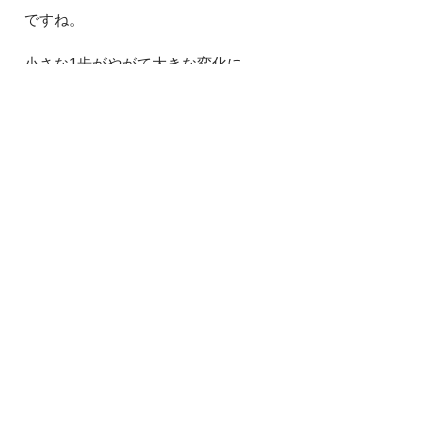
ですね。
小さな1歩がやがて大きな変化に
つながっていきます。
大きな変化がいい方向に向かえば
いいじゃないですか？
今回はこのへんで。
最後まで読んでいただき
ありがとうございました。
#食生活
#痩せたい
#キレイになりたい
#
体質変化
#小さな1歩
院長ブログ