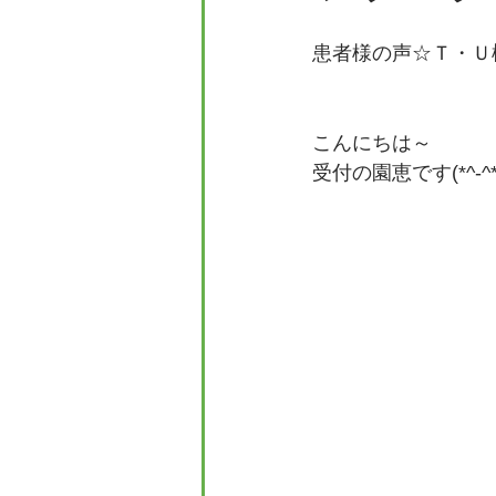
患者様の声☆Ｔ・Ｕ
こんにちは～
受付の園恵です(*^-^*