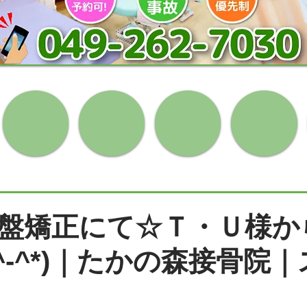
盤矯正にて☆Ｔ・Ｕ様か
^-^*)｜たかの森接骨院