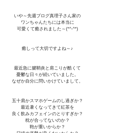
いや～先週ブログ真理子さん家の
ワンちゃんたちには本当に
可愛くて癒されました～(*^-^*)
癒しって大切ですよね～♪
最近急に腱鞘炎と肩こりが酷くて
憂鬱な日々が続いていました。
なぜか自分に問いかけていまして。
五十肩かスマホゲームのし過ぎか？
最近暑くなってきて紅茶を
良く飲みカフェインのとりすぎか？
枕が合ってないのか？
鞄が重いからか？