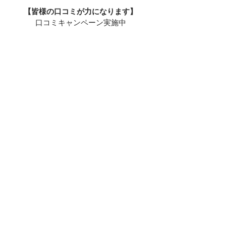
【皆様の口コミが力になります】
口コミキャンペーン実施中
【スマホから口コミ】
【PCから口コミ】